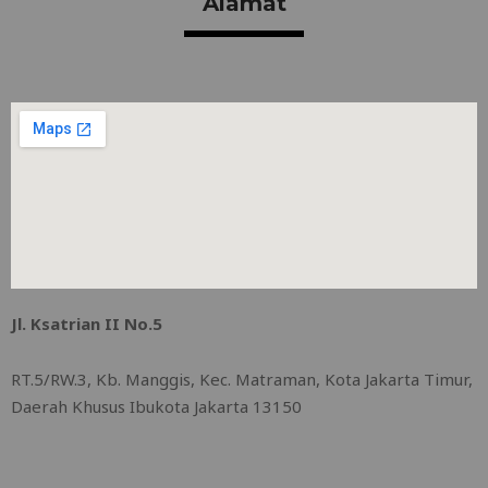
Alamat
Jl. Ksatrian II No.5
RT.5/RW.3, Kb. Manggis, Kec. Matraman, Kota Jakarta Timur,
Daerah Khusus Ibukota Jakarta 13150