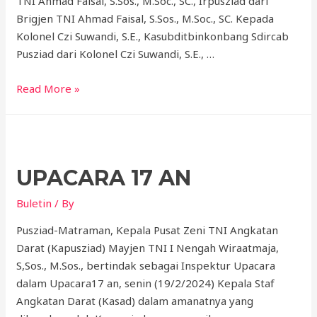
TNI Ahmad Faisal, S.Sos., M.Soc., SC., Irpusziad dari
Brigjen TNI Ahmad Faisal, S.Sos., M.Soc., SC. Kepada
Kolonel Czi Suwandi, S.E., Kasubditbinkonbang Sdircab
Pusziad dari Kolonel Czi Suwandi, S.E., …
Read More »
UPACARA 17 AN
Buletin
/ By
Pusziad-Matraman, Kepala Pusat Zeni TNI Angkatan
Darat (Kapusziad) Mayjen TNI I Nengah Wiraatmaja,
S,Sos., M.Sos., bertindak sebagai Inspektur Upacara
dalam Upacara17 an, senin (19/2/2024) Kepala Staf
Angkatan Darat (Kasad) dalam amanatnya yang