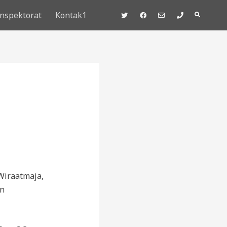
Inspektorat
Kontak1
D
Wiraatmaja,
an