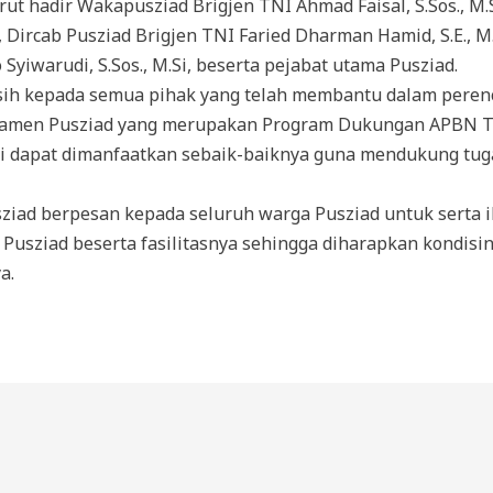
t hadir Wakapusziad Brigjen TNI Ahmad Faisal, S.Sos., M.Soc
, Dircab Pusziad Brigjen TNI Faried Dharman Hamid, S.E., M.
Syiwarudi, S.Sos., M.Si, beserta pejabat utama Pusziad.
sih kepada semua pihak yang telah membantu dalam pere
 Pamen Pusziad yang merupakan Program Dukungan APBN T
i dapat dimanfaatkan sebaik-baiknya guna mendukung tug
iad berpesan kepada seluruh warga Pusziad untuk serta i
sziad beserta fasilitasnya sehingga diharapkan kondisin
a.