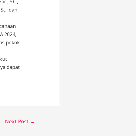
., S.C.,
Sc., dan
ncanaan
A 2024,
as pokok
kut
ya dapat
Next Post
→