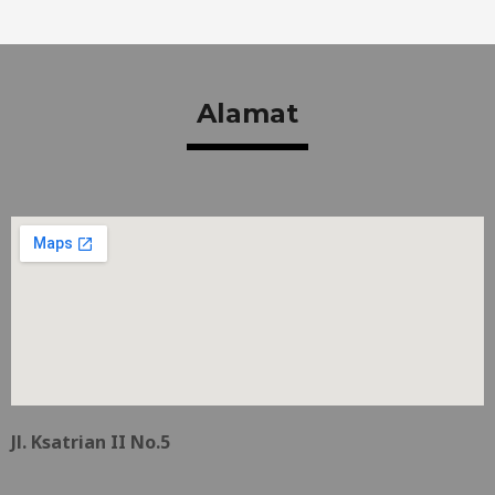
Alamat
Jl. Ksatrian II No.5